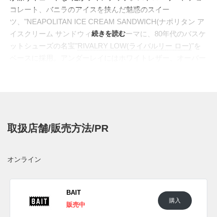
コレート、バニラのアイスを挟んだ魅惑のスイー
ツ、"NEAPOLITAN ICE CREAM SANDWICH(ナポリタン ア
イスクリーム サンドウィッチ)"をテーマに、80年代のバスケ
続きを読む
ットシューズの名宝"
RIVALRY LOW(ライバルリー ロー)
"を
ベースに採用。アンダーレイにはホワイトレザー、オーバー
レイには全粒粉を思わせるヘアリーなスウェードを配置。マ
イクロスウェードをあしらった"スリーストライプス"は、ス
トロベリーピンクとチョコレートブラウンをイン・アウトで
非対称に仕立て、3種のアイスのフレーバーを巧みに表現し
た。"ワッフル"のように編み込んだニット素材のシュータン
取扱店舗/販売方法/PR
や、ソールユニットもクリーミーに彩色。ヒールには両者の
ロゴを配した特別仕様となる。
日本国内では2023年10月中旬より、アディダス コンソーシ
オンライン
アム取扱店にて発売予定。価格は19,800円(税込)。また新た
な情報が入り次第、スニーカーウォーズの
Twitter
や
Facebook
などで報告したい。
BAIT
購入
販売中