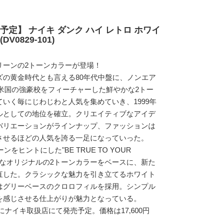
売予定】 ナイキ ダンク ハイ レトロ ホワイ
0829-101)
リーンの2トーンカラーが登場！
ズの黄金時代とも言える80年代中盤に、ノンエア
。米国の強豪校をフィーチャーした鮮やかな2トー
いく毎にじわじわと人気を集めていき、1999年
ルとしての地位を確立。クリエイティブなアイデ
バリエーションがラインナップ、ファッションは
させるほどの人気を誇る一足になっていった。
をヒントにした"BE TRUE TO YOUR
伝統的なオリジナルの2トーンカラーをベースに、新た
直した。クラシックな魅力を引き立てるホワイト
はグリーベースのクロロフィルを採用。シンプル
を感じさせる仕上がりが魅力となっている。
日にナイキ取扱店にて発売予定。価格は17,600円