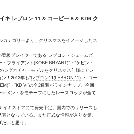
キ レブロン 11 & コービー 8 & KD6 ク
ールカテゴリーより、クリスマスをイメージしたス
の看板プレイヤーである"レブロン・ジェームズ
ービー・ブライアント(KOBE BRYANT)"・"ケビン・
NT)"のシグネチャーモデルをクリスマス仕様にアレ
！2013年も"
レブロン11(LEBRON 11)
"・"コー
STEM)"・"KD VI"の全3種類がラインナップ。今回
ーナメントをモチーフにしたレースロックが全て
外のナイキストアにて発売予定。国内でのリリースも
発表となっている。また正式な情報が入り次第、
げたいと思う。