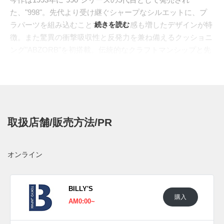
た、"998"。先代より受け継ぐシャープなシルエットに、プ
ラパーツを組み込むことでハイテク感も増したデザインが特
続きを読む
徴。また驚異の衝撃吸収性と反発力を兼ね備えるクッショニ
ング"ABZORB"を初搭載。伝統的なクラフトマンシップと先
進的なテクノロジーの融合を図った一足として、現在でも多
くファンを惹きつけている。2023年は生誕30周年ということ
もあり、オリジナルカラーを筆頭に、スタイリングに合わせ
やすい現代的なアプローチのカラーリングが登場している。
今回のモノクロームカラーは、セイルのメッシュとホワイト
取扱店舗/販売方法/PR
のレザーのコンビネーション、そして差し色となるブラック
はスウェードを使うことで、メリハリのあるスタイルへ導い
ている。
オンライン
海外では2023年9月15日にニューバランス取扱店にて発売予
定。価格は$210。
BILLY'S
購入
UPDATE
AM0:00~
日本国内では2023年10月12日にニューバランス取扱店にて