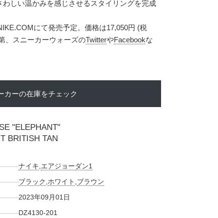
さわしい温かみを感じさせるスタイリングを完成
IKE.COMにて発売予定。価格は17,050円 (税
次第、スニーカーウォーズの
Twitter
や
Facebook
な
ーカーの在庫をチェック
 SE "ELEPHANT"
T BRITISH TAN
ナイキ
,
エアジョーダン1
ブラック
,
ホワイト
,
ブラウン
2023年09月01日
DZ4130-201