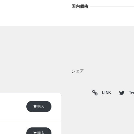
国内価格
シェア
LINK
Twi
購入
購入