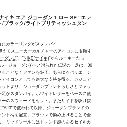
イキ エア ジョーダン 1 ロー SE "エレ
イト/ブラック/ライトブリティッシュタン
れたカラーリングがスタンバイ！
を超えてスニーカーカルチャーのアイコンに君臨す
ョーダン1)
"。"
NIKE(ナイキ)
"からルーキーだっ
(マイケル・ジョーダン)"へと贈られた伝説の一足は、38
せることなくファンを魅了。あらゆるバリエーシ
ンアイコンとしても絶大な支持を得る。カジュア
カットより、ジョーダンブランドらしさとファッ
一足がスタンバイ。ホワイトレザーをベースに使
ラーのスウェードをセット。またサイドを駆け抜
に"
AJ3
"で使われて以降、ジョーダンブランドの
ァント柄を配置、ブラウンで染め上げることで全
る。ミッドソールにはトレンド感のあるセイルカ