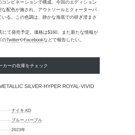
のコンビネーションで構成。今回のエディション
密な配色が施され、アウトソールとクォーターパ
ている。この色調は、静かな海底での研ぎ澄まさ
店にて発売予定。価格は$160。また新たな情報が
ズの
Twitter
や
Facebook
などで報告したい。
ーカーの在庫をチェック
METALLIC SILVER-HYPER ROYAL-VIVID
ナイキ
,
KD
ブルー
,
パープル
2023年