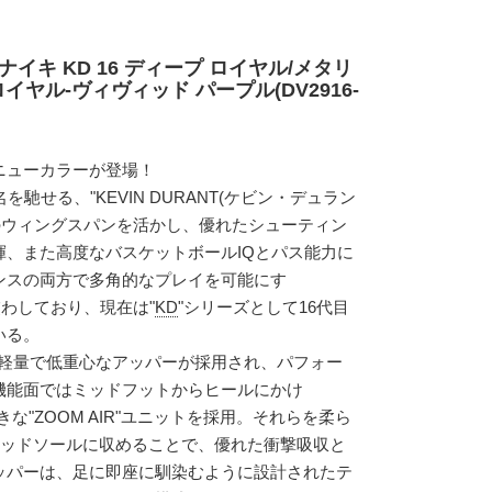
ナイキ KD 16 ディープ ロイヤル/メタリ
イヤル-ヴィヴィッド パープル(DV2916-
ニューカラーが登場！
馳せる、"KEVIN DURANT(ケビン・デュラン
5cmのウィングスパンを活かし、優れたシューティン
揮、また高度なバスケットボールIQとパス能力に
ンスの両方で多角的なプレイを可能にす
交わしており、現在は"
KD
"シリーズとして16代目
いる。
りも軽量で低重心なアッパーが採用され、パフォー
機能面ではミッドフットからヒールにかけ
きな"ZOOM AIR"ユニットを採用。それらを柔ら
ムのミッドソールに収めることで、優れた衝撃吸収と
ッパーは、足に即座に馴染むように設計されたテ