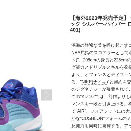
【海外2023年発売予定】 
ック シルバー-ハイパー ロ
401)
深海の静謐な美を呼び起こす
NBA屈指のスコアラーとして名を
ト)"。208cmの身長と22
グ能力とドリブルスキルを発
より、オフェンスとディフェ
る。"
NIKE(ナイキ)
"と契約を
のシグネチャーが展開されて
この"KD 16"では、前作よ
マンスを一段と引き上げる。
て"AIR"、フォアフットには大
かな"CUSHLON"フォー
反発力を同時に発揮する。ア