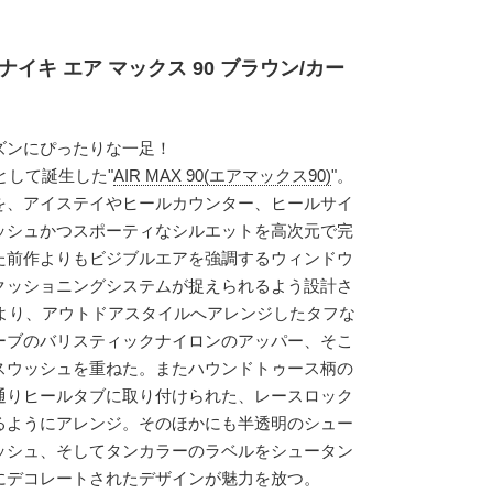
ナイキ エア マックス 90 ブラウン/カー
ズンにぴったりな一足！
として誕生した"
AIR MAX 90(エアマックス90)
"。
ツを、アイステイやヒールカウンター、ヒールサイ
ッシュかつスポーティなシルエットを高次元で完
た前作よりもビジブルエアを強調するウィンドウ
クッショニングシステムが捉えられるよう設計さ
 90"より、アウトドアスタイルへアレンジしたタフな
ーブのバリスティックナイロンのアッパー、そこ
スウッシュを重ねた。またハウンドトゥース柄の
通りヒールタブに取り付けられた、レースロック
るようにアレンジ。そのほかにも半透明のシュー
ッシュ、そしてタンカラーのラベルをシュータン
にデコレートされたデザインが魅力を放つ。