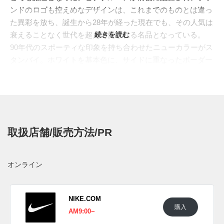
ンドのロゴも控えめなデザインは、これまでのものとは違っ
た異彩を放ち、誕生から28年が経った現在でも、その人気は
衰えることなく世代を超えて愛される名品となっている。
続きを読む
90年代のスポーティな印象を持ち合わせたニューカラーがス
タンバイ。ホワイトを基本色に、サイドに重なったボーダー
ラインは、パープルからホワイトへと移り変わり、爽やかな
印象をもたらす。アウトソールにはガムカラーを組み込むこ
とで、レトロな雰囲気を演出。まさにこれからのサマーシー
ズンの足元で活躍してくれる秀逸なカラーリングとなってい
る。
取扱店舗/販売方法/PR
日本国内では2023年7月5日に発売予定。価格は19,800円 (税
込)。また新たな情報が入り次第、スニーカーウォーズの
Twitter
や
Facebook
などで報告したい。
オンライン
NIKE.COM
購入
AM9:00~