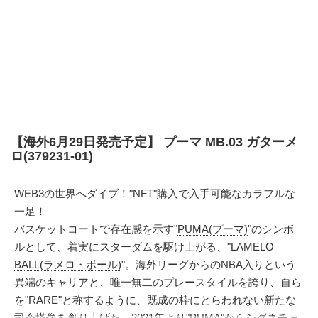
【海外6月29日発売予定】 プーマ MB.03 ガターメ
ロ(379231-01)
WEB3の世界へダイブ！"NFT"購入で入手可能なカラフルな
一足！
バスケットコートで存在感を示す"
PUMA(プーマ)
"のシンボ
ルとして、着実にスターダムを駆け上がる、"
LAMELO
BALL(ラメロ・ボール)
"。海外リーグからのNBA入りという
異端のキャリアと、唯一無二のプレースタイルを誇り、自ら
を"RARE"と称するように、既成の枠にとらわれない新たな
司令塔像を創り上げた。2021年より"PUMA"からシグネチャ