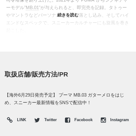
ーモデル"
MB.01
"が与えられると、即完売を記録。タトゥー
やマントラなどパーソナルな要素を落とし込み、そしてハイ
続きを読む
エンドなスペックで、スニーカーカルチャーにも旋風を巻き
起こした。
"
MB.02
"に次ぐサードシグネチャー"
MB.03"
より、ニューカラ
ーとなる"GUTTERMELO(ガターメロ)"がスタンバイ。NFT
のコレクタープロジェクト、"GUTTER CAT GANG"との斬
新なコラボレーションとなり、メッシュ仕立てのアッパー
に、ヒートマップから着想を得たカラフルなオーバーレイを
取扱店舗/販売方法/PR
重ね、ドリップパターンのようなミッドソールのディティー
ルを加えたダイナミックな仕上がりへ。ヒールやシュータン
には両者のロゴやアイコンが描かれる。
【海外6月29日発売予定】 プーマ MB.03 ガターメロをはじ
2023年6月29日よりOpenSeaにて"NFT"'が発売予
め、スニーカー最新情報をSNSで配信中！
定。"NFT"所有者には7月18日から8月20日までの期間中に現
物を購入する権利が付与される。価格は$175。また新たな情
LINK
Twitter
Facebook
Instagram
報が入り次第、スニーカーウォーズの
Twitter
や
Facebook
など
で報告したい。