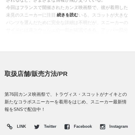
今回はフランスで開催されたカンヌ映画祭で、彼が着用した
未見のスニーカーに注目が集まっている。スコットが大きな
続きを読む
パンツを選んだために完全な詳細は不明だが、スニーカーの
サイドには逆スウッシュの一部が確認できる。アッパー部分
はグレー系のヌバック素材で仕立てられ、クォーターパネル
にはメッシュのようなテキスタイルで切り替えられている。
また、シューレースホールが中央で上下に調節可能となって
いることから、フィット感を向上させるための独自のデザイ
ンが施されていることが伺える。 一部からは、これ
取扱店舗/販売方法/PR
が"JORDAN BRAND"との新たなコラボレーション作ではな
いかとの声も上がっている。また新たな情報が入り次第、ス
ニーカーウォーズの
Twitter
や
Facebook
などで報告したい。
第76回カンヌ映画祭で、トラヴィス・スコットがナイキとの
新たなコラボスニーカーを着用をはじめ、スニーカー最新情
報をSNSで配信中！
LINK
Twitter
Facebook
Instagram