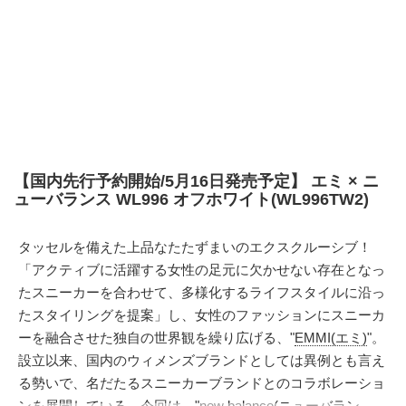
【国内先行予約開始/5月16日発売予定】 エミ × ニ
ューバランス WL996 オフホワイト(WL996TW2)
タッセルを備えた上品なたたずまいのエクスクルーシブ！
「アクティブに活躍する女性の足元に欠かせない存在となっ
たスニーカーを合わせて、多様化するライフスタイルに沿っ
たスタイリングを提案」し、女性のファッションにスニーカ
ーを融合させた独自の世界観を繰り広げる、"
EMMI(エミ)
"。
設立以来、国内のウィメンズブランドとしては異例とも言え
る勢いで、名だたるスニーカーブランドとのコラボレーショ
ンを展開している。今回は、"
new balance(ニューバラン