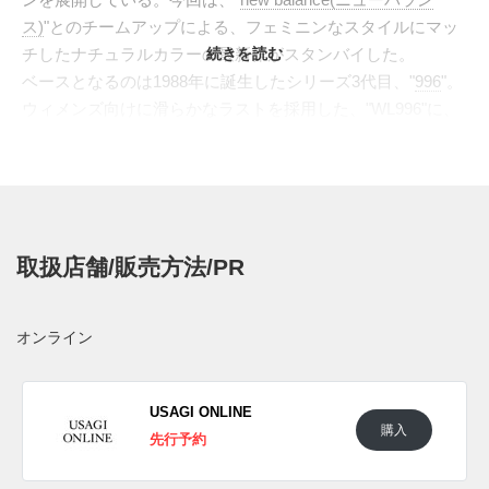
ス)
"とのチームアップによる、フェミニンなスタイルにマッ
チしたナチュラルカラーの最新作がスタンバイした。
続きを読む
ベースとなるのは1988年に誕生したシリーズ3代目、"
996
"。
ウィメンズ向けに滑らかなラストを採用した、"WL996"に、
ライトベージュを基調とした上品なカラーを採用。シューレ
ースには取り外し可能なタッセルが付属し、さらにパネルに
合わせたパーフォレーション(穴飾り)が施され、フォーマル
な雰囲気を加えた。ブラウンとイエローのアクセントカラー
を加え、フォーマルとカジュアルの絶妙なバランスを整えた
取扱店舗/販売方法/PR
1足に仕上げられている。
日本国内では2023年5月16日に発売予定。現在はオンライン
にて先行予約開始。価格は15,180円 (税込)。また新たな情報
オンライン
が入り次第、スニーカーウォーズの
Twitter
や
Facebook
などで
報告したい。
USAGI ONLINE
購入
先行予約