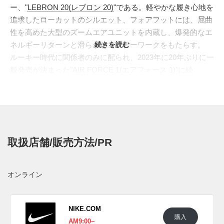
ー、"
LEBRON 20(レブロン 20)
"である。軽やかな履き心地を
追求したローカットのシルエット、フォアフットには、屈曲
性を高めた大型のズームエアユニットを内蔵し、爆発的なエ
ネルギーリターンと滑らかなコーナーワークをもたらす。
続きを読む
ルーキー時代に関係者のみに配られ、2023年に20年ぶりに一
般発売が決まった"
AIR FORCE 1(エアフォース 1)
"に続
き、"レブロン"をサポートし、ホームオフィス"LRMR
VENTURES"を立ち上げたメンバー、"
RICH
PAUL
"、"
MAVERICK CARTER
"、"
RANDY MIMS
"との友情
を称えたコレクション、"FOUR HORSEMEN(フォー ホース
メン)"が登場。セサミカラーのアッパーは上質な1枚レザーで
取扱店舗/販売方法/PR
包み込み、コート内外で視線を集める洗練された足元を演
出。インソールには、"AF 1"と同様に、"FOUR
HORSEMEN"のシンボルとなるチェスの駒、"ナイト"を描い
オンライン
た。2重仕立てのスウッシュは、発色の良いオレンジとグリ
ーンを差し、"
NIKE(ナイキ)
"と"レブロン・ブランド"がサポ
ートする歴史的黒人大学の名門、"
FAMU(フロリダ農業工科
NIKE.COM
購入
大学)
"への敬意も感じさせる一足となっている。
AM9:00~