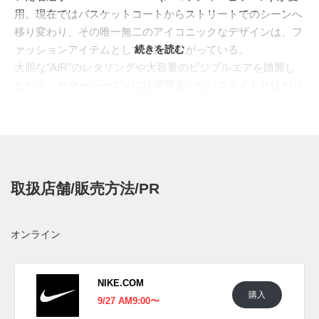
用。現在ではバスケットコートからストリートでのシーンへ
移り変わり、その唯一無二のアイコニックなデザインは、フ
ァッションアイテムとして人気が広がっている。
続きを読む
大胆な"AIR"のレタリングや大容量のビジブルエアを踏襲し
ながら、サマーシーズンに活躍間違いないスライド仕様がリ
リースへ。今回は2021年、2005年にリリースされた"
HOOP
PACK(フープ パック)
"で登場したカラーリングを採用。アッ
パーは鮮やかなレッドでまとめあげ、サイドを飾るAIRの文
字はブラックのパテント、ホワイトのアウトソールを付ける
ことで見事なブルズカラーに仕上げている。
取扱店舗/販売方法/PR
海外では2023年に発売予定。価格は$85。
UPDATE
オンライン
日本国内では2024年3月13日にNIKE.COMにて先行発売予
定。3月15日に一般発売予定。価格は12,430円 (税込)。
NIKE.COM
購入
UPDATE
9/27 AM9:00〜
日本国内では2024年9月27日にNIKE.COMにて再販予定。 ま