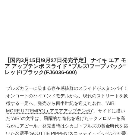
【国内3月15日/9月27日発売予定】 ナイキ エア モ
ア アップテンポ スライド "ブルズ/フープ パック"
レッド/ブラック(FJ6036-600)
ブルズカラーに染まる存在感抜群のスライドがスタンバイ！
オンコートのハイエンドモデルから、現代のストリートを象
徴する一足へ、発売から四半世紀を迎えた名作、"
AIR
MORE UPTEMPO(エアモアアップテンポ)
"。サイドに描い
た"AIR"の文字は、飛躍的な進化を遂げたテクノロジーを高
らかにアピール。発売当時はシカゴ・ブルズの黄金時代を築
いた名選手"SCOTTIE PIPPEN(スコッティ・ピッペン)"が愛