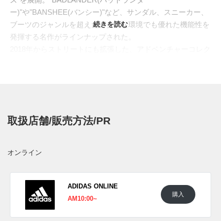
ー)"や"BANSHEE(バンシー)"など、サンダル、スニーカー、
ブーツのジャンルを超えた、タフな環境でも優れた機能性を
続きを読む
発揮する名作がラインナップされた。
2018年からストリートにも拡張した、アドベンチャーコレク
ション"
ATRIC(アトリック)
"をブラッシュアップした新
作、"ATRIC 23"が登場。異素材のレイヤードアッパーは、ウ
ォータースポーツにも対応した、"WATER MOCCASIN(ウォ
ーターモカシン)"や、当時の最新テクノロジー"フィーツーウ
ェア"を搭載した、"ADITANGENT(アディタンジェント)"など
取扱店舗/販売方法/PR
を想起させつつ、モダンな装いへと昇華。トラクションを高
めたソールユニットは、デイリーライフからオフロードまで
を走破しながら、様々なスタイリングにとけ込む都会的な仕
オンライン
上がりへ。
日本国内では2023年4月10日にアディダス オリジナルス取扱
店にて発売予定。価格は22,000円 (税込)。また新たな情報が
ADIDAS ONLINE
購入
入り次第、スニーカーウォーズの
Twitter
や
Facebook
などで報
AM10:00~
告したい。