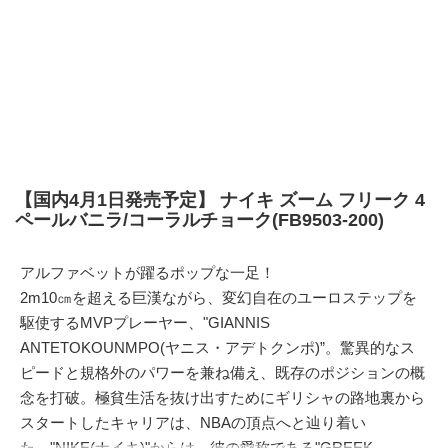
【国内4月1日発売予定】 ナイキ ズーム フリーク 4
ペールバニラ/コーラルチョーク(FB9503-200)
アルファベットが躍るポップな一足！
2m10㎝を超える巨漢ながら、変幻自在のユーロステップを
駆使するMVPプレーヤー、"GIANNIS
ANTETOKOUNMPO(ヤニス・アデトクンポ)”。驚異的なス
ピードと規格外のパワーを兼ね備え、既存のポジションの概
念を打破。極貧生活を抜け出すためにギリシャの路地裏から
スタートしたキャリアは、NBAの頂点へと辿り着い
た。"
NIKE(ナイキ)
"からは、彼の愛称である"GREEK