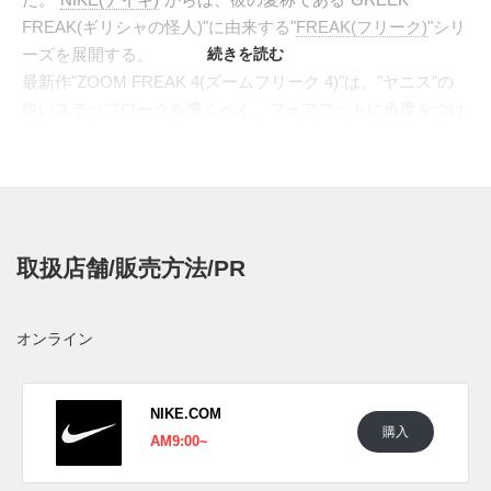
FREAK(ギリシャの怪人)"に由来する"
FREAK(フリーク)
"シリ
ーズを展開する。
続きを読む
最新作"ZOOM FREAK 4(ズームフリーク 4)"は、"ヤニス"の
鋭いステップワークを導くべく、フォアフットに角度をつけ
た"ズームエア ポッド"を搭載、前足荷重による爆発的なエネ
ルギーリターンとスタートダッシュを可能にする。前後にセ
パレートされたアウトソールは地図のような溝を刻み、軽量
化を図りながら優れたトラクションを発揮する。かつて、a
href="https://sneakerwars.jp/items/view/10372">"ZOOM
取扱店舗/販売方法/PR
FREAK 1"のPEカラーでも採用され
た、"ANTETOKOUNMPO"のアルファベットをランダムに配
置。サイドにはお馴染みの"逆スウッシュ"が駆け抜け、ピン
オンライン
クやブルーを散りばめた甘くポップな装いへ。
海外日本国内では2023年に発売予定。価格は14,850円 (税
込)。また新たな情報が入り次第、スニーカーウォーズの
NIKE.COM
購入
Twitter
や
Facebook
などで報告したい。
AM9:00~