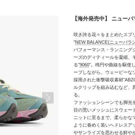
【海外発売中】 ニューバランス
咲き誇る花々をまとめたスプ
"
NEW BALANCE(ニューバラ
パフォーマンス・ランニングシュ
ーズのディティールを凝縮、
る"
9060
"。楕円や曲線を駆使し
ープしながら、ウェービーなソ
採用された衝撃吸収素材"ABZ
ルクリップを組み込むなど、
る。
ファッションシーンでも脚光
目の荒いメッシュにスウェー
ニットに至るまで、柔らかな
ように春めく装いへドレスアッ
やサンライズを思わせる鮮や