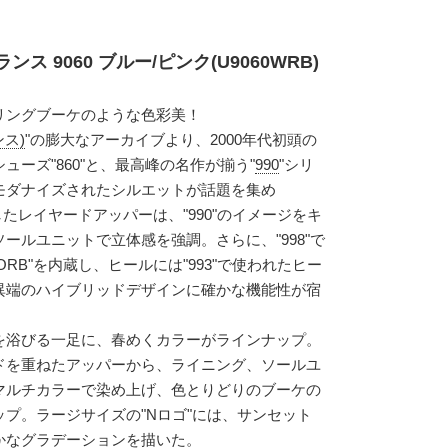
 9060 ブルー/ピンク(U9060WRB)
リングブーケのような色彩美！
ンス)
"の膨大なアーカイブより、2000年代初頭の
ーズ"860"と、最高峰の名作が揃う"
990
"シリ
モダナイズされたシルエットが話題を集め
たレイヤードアッパーは、"990"のイメージをキ
ールユニットで立体感を強調。さらに、"998"で
ORB"を内蔵し、ヒールには"993"で使われたヒー
異端のハイブリッドデザインに確かな機能性が宿
を浴びる一足に、春めくカラーがラインナップ。
ドを重ねたアッパーから、ライニング、ソールユ
マルチカラーで染め上げ、色とりどりのブーケの
プ。ラージサイズの"Nロゴ"には、サンセット
かなグラデーションを描いた。