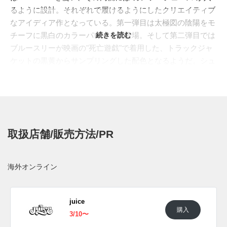
るように設計。それぞれで履けるようにしたクリエイティブ
なアイディア作となっている。第一弾目は太極図の陰陽をモ
チーフに黒白のカラーパレットが登場。そして第二弾目では
続きを読む
ブルースリーが映画の"死亡遊戯"で着用した、トラックジャ
ケットの黒黄からサンプリングした配色となるようだ。シュ
ータンには"NIKE"と"CLOT"のロゴをセット、ヒールにはト
グルでフィッティングを調整できるレーシングシステム。そ
してヒールタブには感じで“潮” と “幫”が入る。鮮烈なカラー
コントラストと、ユニークなアイディアが高次元でマッチ、
さらには自国の文化をも讃えた秀逸作となっている。
取扱店舗/販売方法/PR
海外では2023年に発売予定。価格は未定。
UPDATE
海外オンライン
海外のJUICEおよびオンラインにて、2023年3月10日に発売
予定。 また新たな情報が入り次第、スニーカーウォーズの
Twitter
や
Facebook
などで報告したい。
juice
購入
3/10〜