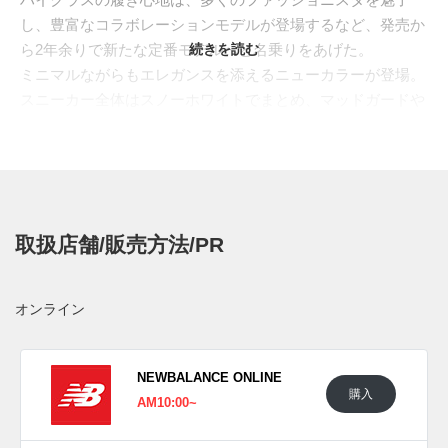
し、豊富なコラボレーションモデルが登場するなど、発売か
ら2年余りで新たな定番モデルへと名乗りをあげた。
続きを読む
ミニマルながらもエレガンスを添えるニューカラーが登場。
スニーカー全体はスノーホワイトでまとめ、マッドガードや
ヒールカウンターは上質なピッグスキンスウェード、トリム
には滑らかなレザーで奥行きのある表情を創出。ミッドソー
ルはベージュでほのかに色付け、"N"ロゴや"2002"のネームは
ブラックで引き締めた。さらに、トゥボックスやアンクル部
には、毛並みの美しいホワイトファーで、白さが際立つ気品
取扱店舗/販売方法/PR
溢れる仕上がりへ。
日本国内では2023年2月3日にatmosにて発売予定。価格は
24,200円 (税込)。また新たな情報が入り次第、スニーカーウ
オンライン
ォーズの
Twitter
や
Facebook
などで報告したい。
NEWBALANCE ONLINE
購入
AM10:00~