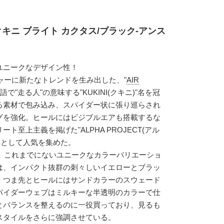
クキニ ブライト カクタス/ブラック-アンス
ユニークなデザイン性！
チャーに新たなトレンドを生み出した、"
AIR
語で"走る人"の意味する"KUKINI(クキニ)"名を冠
る素材で包み込み、スパイダー状に張り巡らされ
グを強化。ヒールにはビジブルエアも搭載するな
ト至上主義を掲げた"ALPHA PROJECT(アル
足として人気を集めた。
と、これまでにないユニークなカラーバリエーショ
は、インパクト抜群の刺々しいイエローとブラッ
。つま先とヒールにはサンドカラーのスウェード
パイダーウェブはミルキーな半透明のカラーで仕
とバランスを整えるのに一役買っており、見るも
スタイルをさらに強調させている。