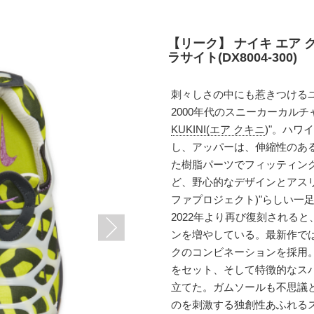
【リーク】 ナイキ エア 
ラサイト(DX8004-300)
刺々しさの中にも惹きつける
2000年代のスニーカーカル
KUKINI(エア クキニ
)"。ハワイ
し、アッパーは、伸縮性のあ
た樹脂パーツでフィッティン
ど、野心的なデザインとアスリー
ファプロジェクト)"らしい一
2022年より再び復刻される
ンを増やしている。最新作で
クのコンビネーションを採用
をセット、そして特徴的なス
立てた。ガムソールも不思議
のを刺激する独創性あふれる