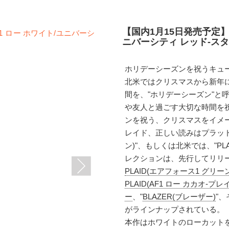
【国内1月15日発売予定】
ニバーシティ レッド-スタジア
ホリデーシーズンを祝うキュー
北米ではクリスマスから新年
間を、"ホリデーシーズン"と
や友人と過ごす大切な時間を祝
ンを祝う、クリスマスをイメー
レイド、正しい読みはプラッド)
ン)"、もしくは北米では、"P
レクションは、先行してリリー
PLAID(エアフォース1 グリー
PLAID(AF1 ロー カカオ-プレ
ー
、"
BLAZER(ブレーザー)
"、
がラインナップされている。
本作はホワイトのローカット