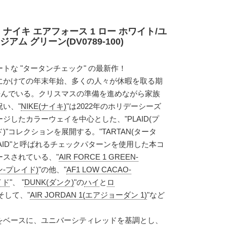
 ナイキ エアフォース 1 ロー ホワイト/ユ
ム グリーン(DV0789-100)
トな "タータンチェック" の最新作！
にかけての年末年始、多くの人々が休暇を取る期
呼んでいる。クリスマスの準備を進めながら家族
い、"
NIKE(ナイキ)
"は2022年のホリデーシーズ
ジしたカラーウェイを中心とした、"PLAID(プ
"コレクションを展開する。"TARTAN(タータ
LAID"と呼ばれるチェックパターンを使用した本コ
スされている、"
AIR FORCE 1 GREEN-
ン-プレイド)
"の他、"
AF1 LOW CACAO-
イド
"、 "
DUNK(ダンク)
"の
ハイ
と
ロ
そして、"
AIR JORDAN 1(エアジョーダン 1)
"など
をベースに、ユニバーシティレッドを基調とし、