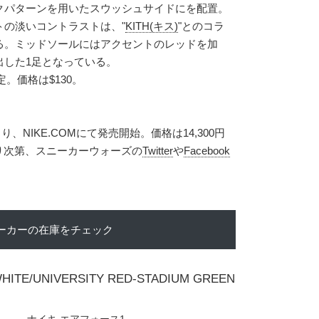
クパターンを用いたスウッシュサイドにを配置。
トの淡いコントラストは、"
KITH(キス)
"とのコラ
る。ミッドソールにはアクセントのレッドを加
出した1足となっている。
定。価格は$130。
り、NIKE.COMにて発売開始。価格は14,300円
入り次第、スニーカーウォーズの
Twitter
や
Facebook
ーカーの在庫をチェック
WHITE/UNIVERSITY RED-STADIUM GREEN