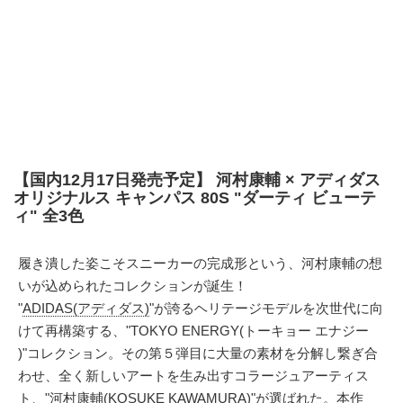
【国内12月17日発売予定】 河村康輔 × アディダス
オリジナルス キャンパス 80S "ダーティ ビューテ
ィ" 全3色
履き潰した姿こそスニーカーの完成形という、河村康輔の想
いが込められたコレクションが誕生！
"
ADIDAS(アディダス)
"が誇るヘリテージモデルを次世代に向
けて再構築する、"TOKYO ENERGY(トーキョー エナジー
)"コレクション。その第５弾目に大量の素材を分解し繋ぎ合
わせ、全く新しいアートを生み出すコラージュアーティス
ト、"
河村康輔(KOSUKE KAWAMURA)
"が選ばれた。本作