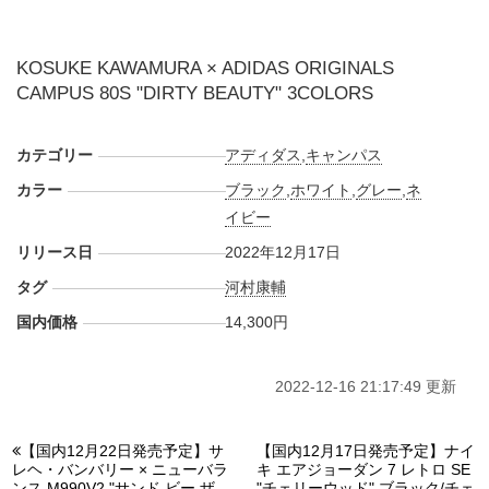
KOSUKE KAWAMURA × ADIDAS ORIGINALS
CAMPUS 80S "DIRTY BEAUTY" 3COLORS
カテゴリー
アディダス
,
キャンパス
カラー
ブラック
,
ホワイト
,
グレー
,
ネ
イビー
リリース日
2022年12月17日
タグ
河村康輔
国内価格
14,300円
2022-12-16 21:17:49 更新
【国内12月22日発売予定】サ
【国内12月17日発売予定】ナイ
レヘ・バンバリー × ニューバラ
キ エアジョーダン 7 レトロ SE
ンス M990V2 "サンド ビー ザ
"チェリーウッド" ブラック/チェ