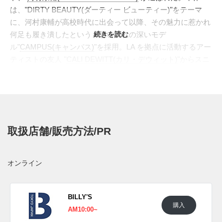
は、"DIRTY BEAUTY(ダーティー ビューティー)"をテーマ
に、河村康輔が高校時代に出会って以降、その魅力に惹かれ
何足も履き潰したという、思い入れの深いモデ
続きを読む
ル"
CAMPUS(キャンパス)
"を採用。LA を拠点に活動するアー
ティストの友人 "
CALI DEWITT(カリ・デウィット)
"からスニ
ーカーを手渡された時の、「汚れてから、使い古してからが
カッコいい、それがDIRTY BEAUTY だから」という、 言葉
からインスピレーションを得て制作。普段履きとしての活用
にこだわり、とことん履き潰せるよう、あえてシンプル
な"CAMPUS"の良さはそのままに健在。アッパーは履き潰し
取扱店舗/販売方法/PR
た雰囲気を表現するため、毛羽立ちや色褪せをビンテージ加
工。そしてクリアのアウトソールの裏面には河村康輔の象徴
的なコラージュ技法で、" DIRTY BEAUTY " の文字をデザイ
オンライン
ンし、 インソールには足をX 線で投影したかのようなオリジ
ナルアートワークをプリント。カラーはブラック、ネイビ
ー、グレーの３色展開。
BILLY'S
購入
日本国内では2022年12月6日に発売予定。価格は14,300円
AM10:00~
(税込)。また新たな情報が入り次第、スニーカーウォーズの