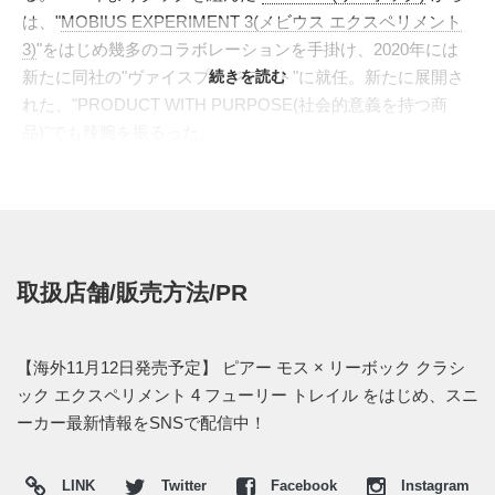
は、"
MOBIUS EXPERIMENT 3(メビウス エクスペリメント
3)
"をはじめ幾多のコラボレーションを手掛け、2020年には
新たに同社の"ヴァイスプレジデント"に就任。新たに展開さ
続きを読む
れた、"PRODUCT WITH PURPOSE(社会的意義を持つ商
品)"でも辣腕を振るった。
名作”
INSTAPUMP FURY(インスタポンプフューリー)
”をフュ
ーチャリスティックに刷新した、"
EXPERIMENT 4(エクスペ
リメント 4)
"をヴィヴィッドなカラーで染め上げ、5年に及ぶ
コレクションの"ラスト"を飾る。不安を払拭しポジティブな
思考へといざなうとした、"GRASS IS GREENER"、アイコ
取扱店舗/販売方法/PR
ンカラーの"PYER MOSS YELLOW"をアピールし
た、"BRAND CODES"、1804年1月1日に独立を勝ち取っ
た"ハイチ革命"を称え、ナショナルカラーのレッドとブルー
【海外11月12日発売予定】 ピアー モス × リーボック クラシ
を纏う、"INDEPENDENCE DAY"の3色展開。いずれも大胆
ック エクスペリメント 4 フューリー トレイル をはじめ、スニ
なカラーブロックが人目を奪う、"PYER MOSS"ならではの
ーカー最新情報をSNSで配信中！
仕上がりが魅力となっている。
海外では2022年11月12日より、PYER MOSSオンラインに
LINK
Twitter
Facebook
Instagram
て発売予定。価格は$250。また新たな情報が入り次第、スニ