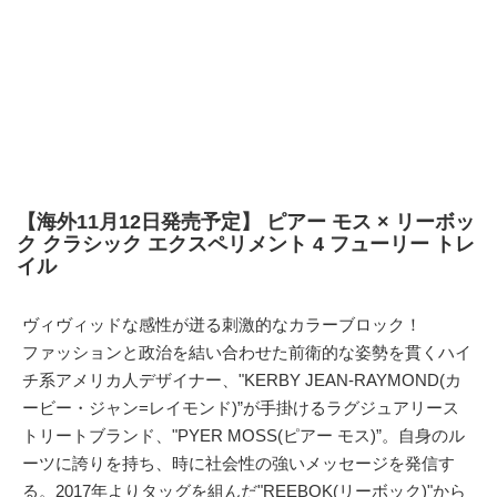
【海外11月12日発売予定】 ピアー モス × リーボッ
ク クラシック エクスペリメント 4 フューリー トレ
イル
ヴィヴィッドな感性が迸る刺激的なカラーブロック！
ファッションと政治を結い合わせた前衛的な姿勢を貫くハイ
チ系アメリカ人デザイナー、"KERBY JEAN-RAYMOND(カ
ービー・ジャン=レイモンド)”が手掛けるラグジュアリース
トリートブランド、"PYER MOSS(ピアー モス)”。自身のル
ーツに誇りを持ち、時に社会性の強いメッセージを発信す
る。2017年よりタッグを組んだ"
REEBOK(リーボック)
"から