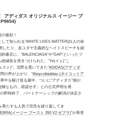
】 アディダス オリジナルス イージー ブ
P9654)
後の復刻！
知られる"WHITE LIVES MATTER(白人の命
着用したり、反ユダヤ主義的なヘイトスピーチを繰
言に、"BALENCIAGA"や"GAP"といったフ
縁状を突きつけられた、"Ye(イェ)"こ
ウェスト)"。沈黙を貫いてきた"
ADIDAS(アディダ
問の声が上がり、"
#boycottadidas (ボイコットア
世界中を駆け巡る最中、ついに"アディダス"側が
危険なもの、容認せず」との公式声明を発
業の即時終了、パートナーシップの解消が決定さ
刻を果たすも人気で完売を繰り返してき
2 ZEBRA(イージー ブースト 350 V2 ゼブラ)
"が再登