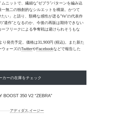
ムニットで、繊細な"ゼブラ"パターンを編み込
唯一無二の独創的なシルエットを構築。かつて
届けたい」と語り、類稀な感性が迸る"Ye"の代表作
ズの"遺作"となるのか、今後の再販は期待できない
カーフリークによる争奪戦は避けられそうもな
より発売予定。価格は31,900円 (税込)。また新た
ーウォーズの
Twitter
や
Facebook
などで報告した
ーカーの在庫をチェック
Y BOOST 350 V2 “ZEBRA”
アディダス
,
イージー