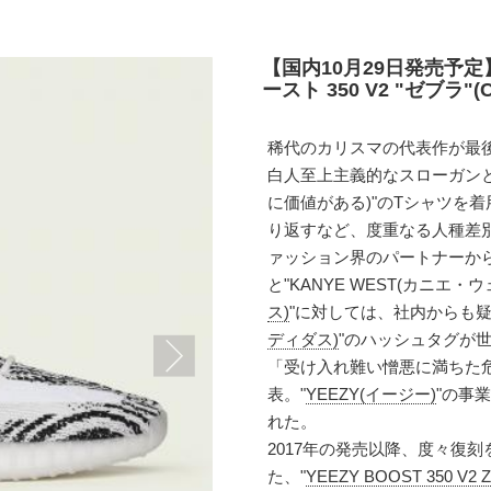
【国内10月29日発売予定
ースト 350 V2 "ゼブラ"(C
稀代のカリスマの代表作が最
白人至上主義的なスローガンとして
に価値がある)"のTシャツを
り返すなど、度重なる人種差別的暴
ァッション界のパートナーから絶
と"KANYE WEST(カニエ・
ス)
"に対しては、社内からも疑
ディダス)
"のハッシュタグが
「受け入れ難い憎悪に満ちた
表。"
YEEZY(イージー)
"の事
れた。
2017年の発売以降、度々復
た、"
YEEZY BOOST 350 V