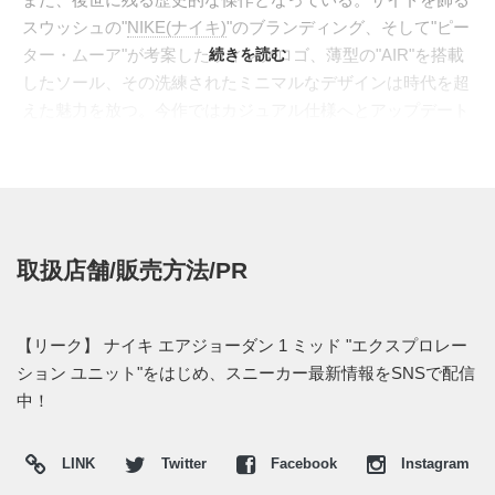
スウッシュの"
NIKE(ナイキ)
"のブランディング、そして"ピー
ター・ムーア"が考案したウィングロゴ、薄型の"AIR"を搭載
続きを読む
したソール、その洗練されたミニマルなデザインは時代を超
えた魅力を放つ。今作ではカジュアル仕様へとアップデート
されたミッドカットより、探検ユニットを意味す
る“EXPLORATION UNIT(エクスプロレーション ユニッ
ト")”と名付けられたデザインがスタンバイ。異素材の使い方
がユニークで、アッパーは通常通りのレザー、そこにパンチ
ング、スウェードを補強パーツにセット。ウィングパーツは
取扱店舗/販売方法/PR
半透明のクリア素材にして、その下にウィングロゴが透けて
見える仕様に。またヒールパーツもホログラムのようなデザ
インを取り入れ、そこにグラフィックが入れられている。
【リーク】 ナイキ エアジョーダン 1 ミッド "エクスプロレー
海外では2022年に発売予定。 また新たな情報が入り次第、
ション ユニット"をはじめ、スニーカー最新情報をSNSで配信
スニーカーウォーズの
Twitter
や
Facebook
などで報告したい。
中！
LINK
Twitter
Facebook
Instagram