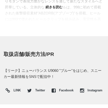
りモダンで表現力豊かなレンズを通して新たなスタイルへと
昇華している。立体的なミッドソールは、998に初めて搭載
続きを読む
された衝撃吸収素材"ABZORB(アブゾーブ)"を搭載。ヒール
には993で使われたヒールクリップを組み込み、安定性を高
めている。アッパーはTPUスピードレースでフィット感を調
整しやすいように設計。アッパーはアイコニックな990のイ
メージをキープしながら現代的な印象に仕立てている。これ
までにない斬新かつユニークなデザインで、ファッション好
きを唸らせる一足へ。
取扱店舗/販売方法/PR
最新作ではクラシカルな雰囲気を漂わせる淡いスカイブルー
をまとって登場。側面の"Nロゴ"を起点に、前部をスモーキ
ーなブルー、後部をペールブルーで染め上げ、また"Nロ
【リーク】ニューバランス U9060 "ブルー"をはじめ、スニー
ゴ"の縁取りやミッドソールなどは、ブラウンやベージュを
カー最新情報をSNSで配信中！
配色。さりげない2トーンカラーやデザインを際立たせるア
クセントなど、クラシカルさとモダンさを強調させる、見事
LINK
Twitter
Facebook
Instagram
なカラーパレットが魅力を引き出している。
海外では2022年に発売予定。 また新たな情報が入り次第、
スニーカーウォーズの
Twitter
や
Facebook
などで報告したい。