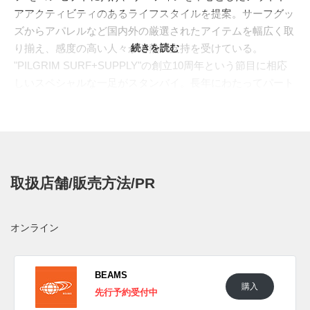
アアクティビティのあるライフスタイルを提案。サーフグッ
ズからアパレルなど国内外の厳選されたアイテムを幅広く取
り揃え、感度の高い人々から熱い支持を受けている。
続きを読む
"PILGRIM SURF+SUPPLY"の創立10周年という節目に相応
しいスペシャルな一足がスタンバイ。長年にわたってパート
ナーシップを結ぶ"
VANS(バンズ)
"のハイエンドライ
ン"
VAULT(ボルト)
"から、初となる"
ERA(エラ)
"をベースに採
用。ソリッドのネイビーキャンバスをトゥとヒールに配
し、"PILGRIM SURF+SUPPLY"を象徴するペナント柄が入
る。またアウトソールには、これまでと同様に右側をマシュ
取扱店舗/販売方法/PR
マロ、左側をネイビーで色付け、さりげないアシンメトリー
で遊び心をプラス。シューレースはクリーンなホワイトとア
ッパーと同色のグリーンの2色が付属。いつものコーディネ
オンライン
ートに加えるだけで、ひと味違う個性を引き出してくれる頼
もしい一足となっている。
日本国内では2022年10月上旬にPILGRIM SURF+SUPPLYな
BEAMS
購入
どで発売予定。価格は11,000円(税込)。また新たな情報が入
先行予約受付中
り次第、スニーカーウォーズの
Twitter
や
Facebook
などで報告