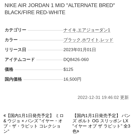
NIKE AIR JORDAN 1 MID "ALTERNATE BRED"
BLACK/FIRE RED-WHITE
カテゴリー
ナイキ
,
エアジョーダン1
カラー
ブラック
,
ホワイト
,
レッド
リリース日
2023年01月01日
アイテムコード
DQ8426-060
価格
$125
国内価格
16,500円
2022-12-31 19:46:02 更新
【国内1月1日発売予定】 ミロ
【国内1月1日発売予定】 バン
& ウジョ × バンズ "イヤー・オ
ズ ボルト OG スリッポン LX
ブ・ザ・ラビット コレクショ
"イヤー オブ ザ ラビット" 全3
ン"
色