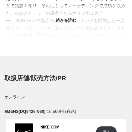
とで話題を作り、それによってマーケティングで成功を収め
た。そのストーリーの原点であるオリジナルカラ
ー、"BANNED"の黒赤のカラーブロッキングを踏襲した一足
続きを読む
がスタンバイ。ベースにはタウンユース用に設計したミッド
カットを採用。黒光するボディには真っ赤なスウッシュが入
り、またトゥボックス、ウィングパーツも赤で染め上げるこ
とで、綺麗なコントラストが浮かび上がる。ソールもオリジ
ナルと同じく白赤のコンビネーションで構成。ヒール部分が
黒であり、またライニングも赤になっているなど、オリジナ
ルとは異なるディテールもあるが、新たな魅力を引き出すア
取扱店舗/販売方法/PR
ナザーカラーとなっている。
海外では2022年に発売予定。価格は$125。
オンライン
UPDATE
日本国内では2023年1月1日より、ジョーダンブランド取扱店
■
MENS(DQ8426-060)
16,500円 (税込)
にて発売予定。価格は16,500円 (税込)。 また新たな情報が入
り次第、スニーカーウォーズの
Twitter
や
Facebook
などで報告
NIKE.COM
したい。
購入