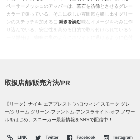
ペーサーメッシュのアッパーは、墓石を彷彿とさせるグレー
カラーで覆っている。そこに妖しい雰囲気を醸し出すグリー
ンのステッチを加えることで、不気味なイメージを巧みに作
続きを読む
り込んでいる。安定性を高める目的で取り付けられているケ
ージ部分は、蜘蛛の巣のようにホワイトに透けるように色付
け、さらにヒール部分には下地に蜘蛛のイラストが覗く仕様
に。また同じくヒールには"NIKE"のロゴと、その影になるよ
うにレイヤーをうまく使って、おどろおどろしい世界観を表
現している。軽やかな"AIR"入りのソールにはまるでスライ
ムを踏んだかのような、グリーンとブラックベースに小さな
取扱店舗/販売方法/PR
粒が入った、リグラインドラバーで構成されている。レギュ
ラーモデルにはない、ハロウィンモデルならではのこだわり
が詰まったスペシャルモデルとなっている。
【リーク】ナイキ エアプレスト "ハロウィン" スモーク グレ
海外では2022年に発売予定。 また新たな情報が入り次第、
ー/クリーム グリーン-ファントム-アンスラサイト-オフ ノワー
スニーカーウォーズの
Twitter
や
Facebook
などで報告したい。
ルをはじめ、スニーカー最新情報をSNSで配信中！
LINK
Twitter
Facebook
Instagram