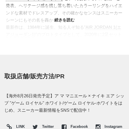
発表。ヘリテージ感を残し落ち着いたカラーリングをハイエ
ンドな素材でドレスアップ、その確かなセンスはスニーカー
シーンにもその名を轟かせている。
続きを読む
最新作は、1984年に誕生、知る人ぞ知る"
AIR JORDAN 1(エ
アジョーダン1)
"のプロトタイプとして、2020年に2足セット
で超限定発売された"
ニュービギニンズパック
"で復刻を果た
した"
AIR SHIP(エアシップ)
"をベースに採用。滑らかなレザ
ーをベースに、ホワイトとロイヤルブルーのシンプルな配色
で、80sの名作らしいオーセンティックを極めた装いへ。タ
ンラベルには"A MA MANIÉRE"の文字が走り、その裏側に
取扱店舗/販売方法/PR
は"マイケル・ジョーダン"の往年の背番号"23"に合わせるよ
うに、限定"2300"足の証としてシリアルナンバーが刻まれ
る。
【海外8月26日発売予定】ア マ マニエール × ナイキ エア シッ
海外では2022年8月26日に発売予定。価格は$140。 また新た
プ "ゲーム ロイヤル" ホワイト/ゲーム ロイヤル-ホワイトをは
な情報が入り次第、スニーカーウォーズの
Twitter
や
Facebook
じめ、スニーカー最新情報をSNSで配信中！
などで報告したい。
(pic. Glencocolaflare)
LINK
Twitter
Facebook
Instagram