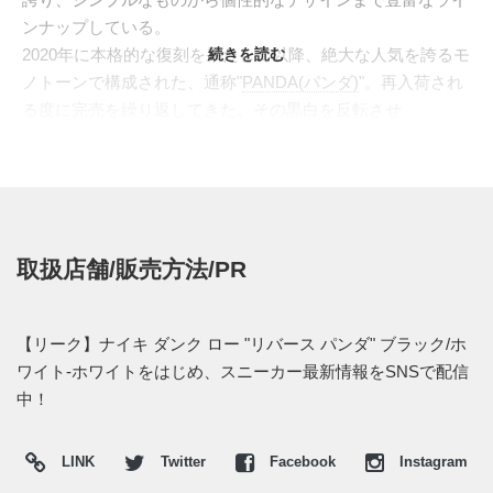
ンナップしている。
2020年に本格的な復刻を果たして以降、絶大な人気を誇るモ
続きを読む
ノトーンで構成された、通称"
PANDA(パンダ)
"。再入荷され
る度に完売を繰り返してきた。その黒白を反転させ
た、"REVERSE PANDA(リバース パンダ)"なるカラーリング
がスタンバイ。アッパーはシボ感のあるレザーで構成。ミッ
ドソールもブラックで染め上げることで重厚感を醸し出す。
シンプルな配色ながらも、ブラックの面積が大きいことで、
モダンな印象を与えてくれる。
取扱店舗/販売方法/PR
海外では2022年に発売予定。価格は$110。 また新たな情報
が入り次第、スニーカーウォーズの
Twitter
や
Facebook
などで
報告したい。
【リーク】ナイキ ダンク ロー "リバース パンダ" ブラック/ホ
ワイト-ホワイトをはじめ、スニーカー最新情報をSNSで配信
中！
LINK
Twitter
Facebook
Instagram