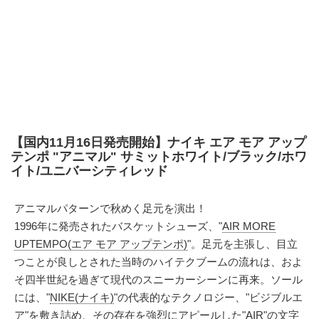
【国内11月16日発売開始】ナイキ エア モア アップ
テンポ "アニマル" サミットホワイト/ブラック/ホワ
イト/ユニバーシティレッド
アニマルパターンで秋めく足元を演出！
1996年に発売されたバスケットシューズ、"
AIR MORE
UPTEMPO(エア モア アップテンポ)
"。足元を主張し、目立
つことが良しとされた当時のハイテクブームの流れは、およ
そ四半世紀を過ぎて現代のスニーカーシーンに再来。ソール
には、"
NIKE(ナイキ)
"の代表的なテクノロジー、"ビジブルエ
ア"を敷き詰め、その存在を強烈にアピールした"AIR"の文字