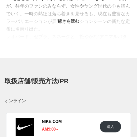
が、往年のファンのみならず、女性やヤング世代の心も掴ん
でいく。一時の熱狂は落ち着きを見せるも、現在も豊富なカ
ラーバリエーションが展開。ファッションシーンの新たな定
続きを読む
番に名乗り出た。
レオパード、ゼブラ、スネークと、艶やかな"アニマルパタ
ーン"で”AIR"の文字を飾った最新カラーが登場。ベースアッ
パーはタンブルレザーでまとめ、ソールもホワイトで統一。
シュータンはブラックで引き締めつつ、妖艶な質感のアニマ
ル柄で"AIR"の文字をアピールし、ヒールには宝石のような
真紅のジュエルスウッシュが輝く。現段階の画像は"GS"モデ
取扱店舗/販売方法/PR
ルとなっているが、ストリート映えするカラーリングは、メ
ンズとウィメンズ、フルサイズでの展開も期待したい。
海外では2022年秋に発売予定。価格は$160。
オンライン
UPDATE
日本国内では2022年11月16日より、NIKE.COMにて発売予
NIKE.COM
購入
定。価格は21,450円 (税込)。 また新たな情報が入り次第、ス
AM9:00~
ニーカーウォーズの
Twitter
や
Facebook
などで報告したい。