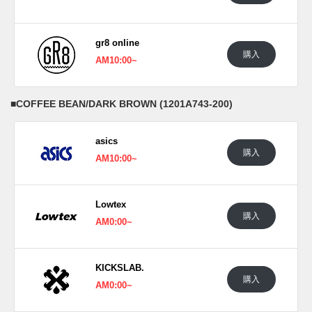
gr8 online
購入
AM10:00~
■
COFFEE BEAN/DARK BROWN (1201A743-200)
ASICS SportStyle Japan(@asics_sportstyle_jp)がシェアした投稿
asics
購入
AM10:00~
Lowtex
購入
AM0:00~
KICKSLAB.
購入
AM0:00~