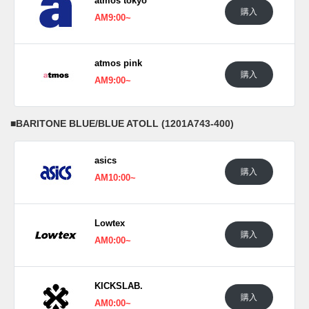
atmos tokyo
購入
AM9:00~
atmos pink
購入
AM9:00~
■
BARITONE BLUE/BLUE ATOLL (1201A743-400)
asics
購入
AM10:00~
Lowtex
購入
AM0:00~
KICKSLAB.
購入
AM0:00~