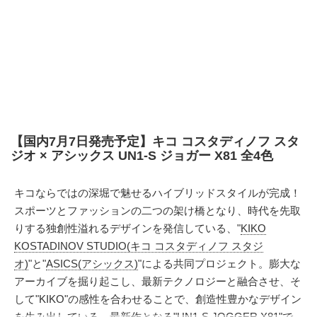
【国内7月7日発売予定】キコ コスタディノフ スタ
ジオ × アシックス UN1-S ジョガー X81 全4色
キコならではの深堀で魅せるハイブリッドスタイルが完成！
スポーツとファッションの二つの架け橋となり、時代を先取
りする独創性溢れるデザインを発信している、"
KIKO
KOSTADINOV STUDIO(キコ コスタディノフ スタジ
オ)
"と"
ASICS(アシックス)
"による共同プロジェクト。膨大な
アーカイブを掘り起こし、最新テクノロジーと融合させ、そ
して"KIKO"の感性を合わせることで、創造性豊かなデザイン
を生み出している。最新作となる"UN1-S JOGGER X81"で