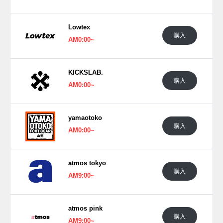
■
BRIGHT GOLD/CREAM (1201A743-201)
■
BARITONE BLUE/BLUE ATOLL (1201A743-400)
Lowtex
(pic. ASICS)
購入
AM0:00~
KICKSLAB.
購入
AM0:00~
yamaotoko
購入
AM0:00~
atmos tokyo
購入
AM9:00~
この投稿をInstagramで見る
atmos pink
購入
AM9:00~