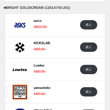
■
BRIGHT GOLD/CREAM (1201A743-201)
asics
購入
AM10:00~
KICKSLAB.
購入
AM0:00~
Lowtex
購入
AM0:00~
yamaotoko
購入
AM0:00~