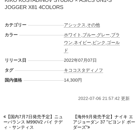
KIKO KOSTADINOV STUDIO × ASICS UN1-S
JOGGER X81 4COLORS
カテゴリー
アシックス
,
その他
カラー
ホワイト
,
ブルー
,
グレー
,
ブラ
ウン
,
ネイビー
,
ピンク
,
ゴール
ド
リリース日
2022年07月07日
タグ
キココスタディノフ
国内価格
14,300円
2022-07-06 21:57:42 更新
【国内7月7日発売予定】ニュ
【海外9月発売予定】ナイキ エ
ーバランス M990V2 バイ テデ
アジョーダン 37 "ビヨンド ボー
ィ・サンティス
ダーズ"