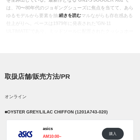
は、70〜80年代のジョギングシューズに焦点を当てて、あら
ゆるモデルから要素を抽出してミニマルながらも存在感ある
続きを読む
仕上がりへ。ベースは1979年に発表された"GN-11
ULTIMATE"であり、ミッドソールに配置されたクッシュホー
ルと呼ばれる独自の衝撃機構が特徴となっている。またヒー
ルラップ部分は同年発売の"TIGGER ARROW"、アウトソー
ルは81年の"HONOLULU"からインスピレーションを受けて
デザイン。古き良きジョギングシューズのDNAを受け継ぎな
がら、新たな解釈によってレトロモダンなイメージへと見事
取扱店舗/販売方法/PR
にアップデートした一足となっている。
日本国内では2022年7月7日に一部のアシックス取扱店にて発
売予定。価格は14,300円(税込)。 また新たな情報が入り次
オンライン
第、スニーカーウォーズの
Twitter
や
Facebook
などで報告した
い。
■
OYSTER GREY/LILAC CHIFFON (1201A743-020)
■
OYSTER GREY/LILAC CHIFFON (1201A743-020)
asics
■
COFFEE BEAN/DARK BROWN (1201A743-200)
購入
AM10:00~