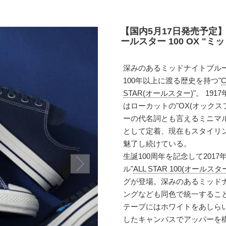
【国内5月17日発売予定】コ
ールスター 100 OX "
深みのあるミッドナイトブル
100年以上に渡る歴史を持つ"
STAR(オールスター)
"。 19
はローカットの"OX(オック
ーの代名詞とも言えるミニマ
として定着、現在もスタイリ
魅了し続けている。
生誕100周年を記念して20
ル"
ALL STAR 100(オールスター
グが登場。深みのあるミッド
ングなども同色で統一するこ
テープにはホワイトをあしら
したキャンバスでアッパーを