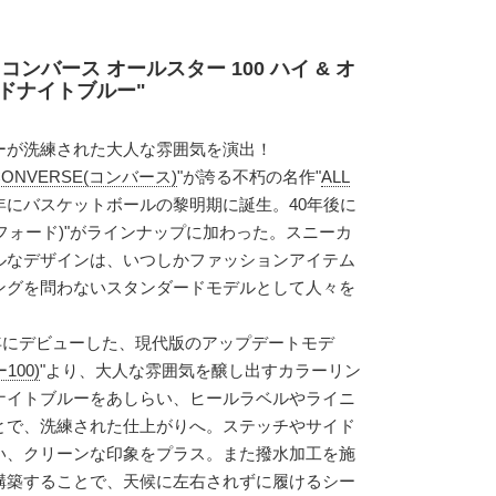
ンバース オールスター 100 ハイ & オ
ミッドナイトブルー"
ーが洗練された大人な雰囲気を演出！
CONVERSE(コンバース)
"が誇る不朽の名作"
ALL
17年にバスケットボールの黎明期に誕生。40年後に
スフォード)"がラインナップに加わった。スニーカ
ルなデザインは、いつしかファッションアイテム
ングを問わないスタンダードモデルとして人々を
17年にデビューした、現代版のアップデートモデ
100)
"より、大人な雰囲気を醸し出すカラーリン
ナイトブルーをあしらい、ヒールラベルやライニ
とで、洗練された仕上がりへ。ステッチやサイド
い、クリーンな印象をプラス。また撥水加工を施
構築することで、天候に左右されずに履けるシー