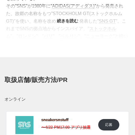
その"SNS"が1980年に"
ADIDAS(アディダス)
"から発売され
た、故郷の名称をもつ"STOCKHOLM GT(ストックホルム
GT)"を使い、名称を改めて2020年に発表した"
続きを読む
SNS GT
"。こ
れまでSNSの拠点地からインスパイア、"
ストックホル
ム
"、"
ロンドン
"、"
パリ
"、"
ベルリン
"、"
ニューヨーク
"と続い
てきた、そして次作ではロサンゼルの店舗を構える"ベニス
ビーチ"にフォーカス。アッパーはヘンプ素材とスウェード
を組み合わせ、砂浜を彷彿とさせる2トーンのブラウンのコ
ンビネーションで染め上げた。アクセントとなるゴールドで
箔押しされたロゴやガムソールがレトロな雰囲気を漂わせ
取扱店舗/販売方法/PR
る。過去作同様に、インソールにはモチーフとなった街の地
図がプリントされ、れからの季節にもマッチするリゾート感
溢れるスペシャルな1足となった。
オンライン
日本国内では2022年4月23日にSNEAKERSNSTUFFにて「発
売予定。価格は15,400円(税込)。 また新たな情報が入り次
第、スニーカーウォーズの
Twitter
や
Facebook
などで報告した
sneakersnstuff
応募
い。
〜4/22 PM17:00 アプリ抽選