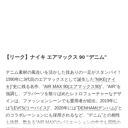
【リーク】ナイキ エアマックス 90 "デニム"
デニム素材の風合いを活かした技ありの一足がスタンバイ！
1990年に3代目のエアマックスとして誕生した"
NIKE(ナイ
キ)
"史に残る名作、"
AIR MAX 90(エアマックス90)
"。"AIR"を
強調し、プラパーツを散りばめたレトロフューチャーなデザ
インは、ファッションシーンでも愛用者が続出。2019年に
は"
LEVI'S(リーバイス)
"、2020年には"
DENHAM(デンハム)
"と
のコラボレーションにも採用されるなど、"デニム"との相性
も抜群。数ある"AIR MAX"のバリエーションの中でも屈指の