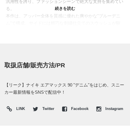
汎用性を誇り、ファッションシーンで絶大な支持を集めてい
る。
続きを読む
本作は、アッパー全体を質感に優れた爽やかな"ブルーデニ
ム"で構成。サイドには精巧な刺繍仕立てのスウッシュが駆
け抜け、タンラベルのロゴ、ヒールパーツに効かせた鮮やか
な"レッド"は、"リーバイス"などのジーンズの裾に施す"赤ミ
ミ"を思わせる。美しいブルーデニムは、真新しい質感はも
ちろん、履き込むごとの"アタリ"や美しいエイジングも堪能
できそうで、時間の経過とともに愛着の湧く仕上がりへ。ソ
取扱店舗/販売方法/PR
ールやライナーはクリーンなホワイトでコントラストをつ
け、サマーシーズンにマッチした軽快な足元を演出する。
海外では2022年に発売予定。 また新たな情報が入り次第、
【リーク】ナイキ エアマックス 90 "デニム"をはじめ、スニー
スニーカーウォーズの
Twitter
や
Facebook
などで報告したい。
カー最新情報をSNSで配信中！
LINK
Twitter
Facebook
Instagram