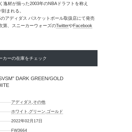
逸材が揃った2003年のNBAドラフトを称え
文字が刻まれる。
一部のアディダス バスケットボール取扱店にて発売
り次第、スニーカーウォーズの
Twitter
や
Facebook
ーカーの在庫をチェック
"SVSM" DARK GREEN/GOLD
ITE
アディダス
,
その他
ホワイト
,
グリーン
,
ゴールド
2022年02月17日
FW3664