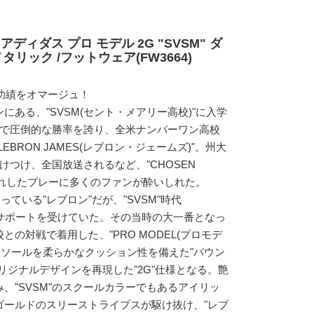
ディダス プロ モデル 2G "SVSM" ダ
タリック /フットウェア(FW3664)
の功績をオマージュ！
ある、"SVSM(セント・メアリー高校)"に入学
間で圧倒的な勝率を誇り、全米ナンバーワン高校
BRON JAMES(レブロン・ジェームズ)"。州大
けつけ、全国放送されるなど、"CHOSEN
人離れしたプレーに多くのファンが酔いしれた。
っている"レブロン"だが、"SVSM"時代
らサポートを受けていた。その当時の大一番となっ
の対戦で着用した、"PRO MODEL(プロモデ
ドソールを柔らかなクッション性を備えた"バウン
リジナルデザインを再現した"2G"仕様となる。艶
、"SVSM"のスクールカラーでもあるアイリッ
ゴールドのスリーストライプスが駆け抜け、"レブ