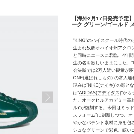
【海外2月17日発売予定】ア
ーク グリーン/ゴールド メ
"KING"のハイスクール時代
生まれ故郷オハイオ州アクロンに
と同時にエースに君臨、4年
生の名を欲しいままにした、"LE
会決勝では2万人近い観衆が駆
ONE(選ばれしもの)"の常
現在は"
NIKE(ナイキ)
"の顔とな
は"
ADIDAS(アディダス)
"か
た、オークヒルアカデミー高校と
ル)"が復刻する。今回はミッ
スフォーム"に刷新しつつ、オ
やかなパテント素材に身を包み
シュなグリーンで彩色。眩い