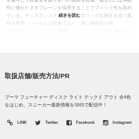
性に優れたネオプレーンを採用することでフィット性を高め
ている。ディスクシステム部分はメタリックな輝きを放つ素
続きを読む
材を使用。ソールには軽量であり、高い屈曲性を誇
る"FAAS"のツーリングを搭載。ランニングに必要な機能性を
しっかりと兼ね備えた一足となっている。カラーリング
は"
ブラック/エレクトリックグリーン(356389-02)
"、"
フルオ
テール/デープテール(356389-04)
"、"
マザラン ブルー/フォー
エバーブルー(356389-05)
"、"
ブラック/ジニア(356389-01)
"の
全4色がラインナップされる。
取扱店舗/販売方法/PR
現在はプーマ取り扱い店などにて発売中。価格は各16,800円
(税込)。
プーマ フューチャー ディスク ライト テックド アウト 全4色
をはじめ、スニーカー最新情報をSNSで配信中！
LINK
Twitter
Facebook
Instagram