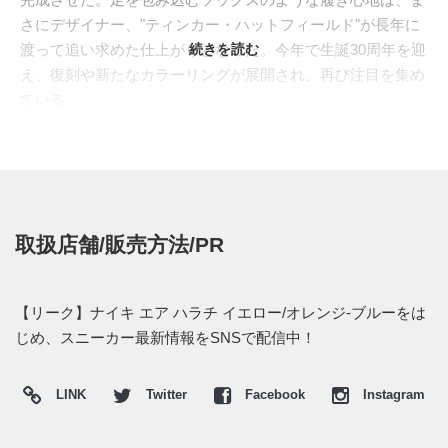
さにデザイナー、"ティンカー・ハットフィールド"が長年に
渡って追い求めた仕上がりとなった。今年で生誕30周年を迎
続きを読む
え、復刻や新たなカラーリングが展開され、再び注目を集め
ている。
90年代の同時期にデザイナーのティンカーが携わってい
た、"
A.C.G.(オール コンディションズ ギア)
"を彷彿とさせ
る、アウトドアテイスト漂うカラーリングがスタンバイ。ア
ッパーは光沢感のあるネオプレン素材とメッシュに加え、マ
ッドなスウェードで素材の切り替え、奥行きのあるスタイル
取扱店舗/販売方法/PR
を完成させた。さらにブラックをメインにあしらい、鮮やか
なオレンジやイエロー、ブルーを差し色にすることで、レイ
ヤードされたディテールを強調。シューレースにはストッパ
【リーク】ナイキ エア ハラチ イエロー/オレンジ-ブルーをは
ー、ピスタグには70年代から使われているレトロなロゴの通
じめ、スニーカー最新情報をSNSで配信中！
称"ゴツナイキ"で、どこか懐かしく親しみやすい1足となっ
た。
LINK
Twitter
Facebook
Instagram
海外では2021年発売予定。 また新たな情報が入り次第、ス
ニーカーウォーズの
Twitter
や
Facebook
などで報告したい。