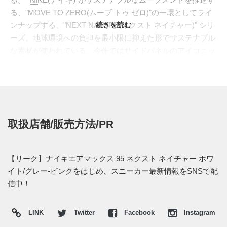
る、"MOVE TO ZERO(ムーブ トゥ ゼロ)"の一環としてライ
ンナップする、"NEXT NATURE(ネクスト ネイチャー)" シリ
続きを読む
ーズ。地球環境への負担を最小限に抑えた形でサステナブル
な素材が使われている。今作ではサイドパネルのアイコニッ
クなグラデーションは再生素材による合成皮革で構成、往年
のスタイルのまま見事にモダンな仕様へと導いている。シュ
ーレースループやエアウィンドウのアクセントには濃厚なピ
ンクを配置。また"NEXT NATURE"のマインド、"PINWHEEL
NIKE(ピンウィール ナイキ)"はインソールに入る。変わらぬ
取扱店舗/販売方法/PR
魅力を持ちながら、しっかりと未来へと繋がる1足となって
いる。
海外では2021年発売予定。 また新たな情報が入り次第、ス
【リーク】ナイキエアマックス 95 ネクスト ネイチャー ホワ
ニーカーウォーズの
Twitter
や
Facebook
などで報告したい。
イト/グレー-ピンクをはじめ、スニーカー最新情報をSNSで配
信中！
LINK
Twitter
Facebook
Instagram