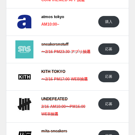
CONFIREMED APP抽選
Twitter
や
Facebook
などで報告したい。
atmos tokyo
(pic. YEEZY MAFIA)
購入
AM10:00~
sneakersnstuff
応募
〜2/16 PM23:30 アプリ抽選
KITH TOKYO
応募
〜2/16 PM17:00 WEB抽選
UNDEFEATED
応募
2/16 AM10:00〜PM16:00
WEB抽選
mita-sneakers