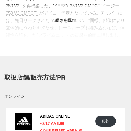
350 V2)
”を再構築した、"
YEEZY 350 V2 CMPCT(イージー
350 V2 CMPCT)
"がデビュー予定となっている。アッパーに
は、先日リークされた"
YZY BSKTBL KNIT
続きを読む
"同様、部位により
立体的にうねりを持たせ、レースループも編み込むなど、伸
縮性を強化した"プライムニット"の質感を前面に押し出し、
より前衛的なデザインへと刷新した。
最新カラーは、2014年に世界中を狂乱の渦に巻き込ん
だ、"
AIR YEEZY 2 RED OCTOBER
"を彷彿させる、鮮やか
なレッドを基調にモダンなイメージを作り出した。ソックラ
イクなアッパーは、各所で編み方の縦横を変え、フィッティ
取扱店舗/販売方法/PR
ングを高めつつ表情豊かに構築。人目を奪う情熱的なカラー
と、よりソリッドにブラッシュアップされたシルエットが融
合、新たなブームを呼びそうだ。
オンライン
海外では2022年2月発売予定。価格は$220。
UPDATE
ADIDAS ONLINE
応募
日本国内では2022年2月17日より発売予定。価格は31,900円
~2/17 AM8:00
(税込)。 また新たな情報が入り次第、スニーカーウォーズの