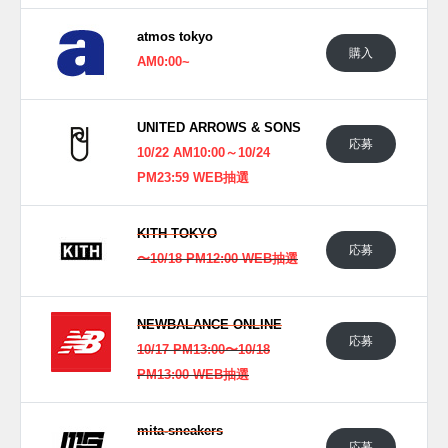
atmos tokyo
購入
AM0:00~
UNITED ARROWS & SONS
応募
10/22 AM10:00～10/24
PM23:59 WEB抽選
KITH TOKYO
応募
〜10/18 PM12:00 WEB抽選
NEWBALANCE ONLINE
応募
10/17 PM13:00〜10/18
PM13:00 WEB抽選
mita-sneakers
応募