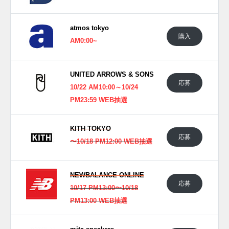
■
MS574YSC "SHARK SKIN/NB WHITE"
■
MS574YSB "TEAM FOREST GREEN/BURGUNDY"
atmos tokyo
購入
AM0:00~
(pic. NAKED, Salehe Bembury)
UNITED ARROWS & SONS
応募
10/22 AM10:00～10/24
PM23:59 WEB抽選
KITH TOKYO
応募
〜10/18 PM12:00 WEB抽選
NEWBALANCE ONLINE
応募
10/17 PM13:00〜10/18
PM13:00 WEB抽選