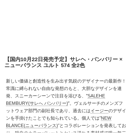
【国内10月22日発売予定】サレヘ・バンバリー ×
ニューバランス ユルト 574 全2色
新しい価値と創造性を生み出す気鋭のデザイナーの最新作！
常識に縛られない自由な発想のもと、大胆なデザインを連
発、スニーカーシーンで注目を浴びる、”
SALEHE
BEMBURY(サレへ バンバリー)
”。ヴェルサーチのメンズフ
ットウェア部門の副社長であり、過去には
イージー
のデザイ
ンを手掛けたことでも知られている。個人では"
NEW
BLANCE(ニューバランス)
"とコラボレーションを発表してお
り、独自のカラーパレットとセンス溢れる素材感で唯一無二