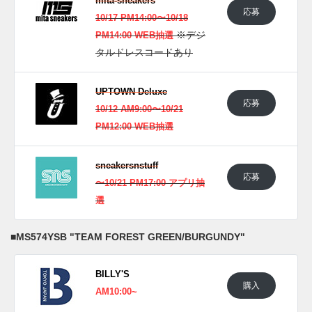
mita-sneakers
応募
10/17 PM14:00〜10/18
※デジ
PM14:00 WEB抽選
タルドレスコードあり
UPTOWN Deluxe
応募
10/12 AM9:00〜10/21
PM12:00 WEB抽選
sneakersnstuff
応募
〜10/21 PM17:00 アプリ抽
選
■
MS574YSB "TEAM FOREST GREEN/BURGUNDY"
BILLY'S
購入
AM10:00~