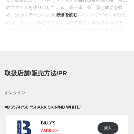
のスタイルを作り出している。
第一弾
、
第二弾
と成功を収
め、次のステージへと向かう”サレへ バンバリー”が手がける
続きを読む
のは、クラシカルなスタイルで絶対的な人気を誇る”
574
”を
ベースにアレンジ。モンゴル高原に住む遊牧民が使用してい
る、伝統的な移動式住居"YURT(ユルト)"と名付けられ、アウ
トドアスタイルへとアップデート。アイコニックなアッパー
デザインを踏襲しながら、メッシュやスウェード、ナイロン
といった異素材を巧みに掛け合わせて構築。ヒールには緊急
時用の笛を搭載して今までにないディテールでファンを驚か
取扱店舗/販売方法/PR
せる。新しいツーリングには、衝撃吸収性に優れ
た"ABZORB(アブゾーブ)"と安定性に優れた"ROLL BAR(ロー
ルバー)"を搭載、ボリューム感あるシルエットへ。第一弾は
オンライン
グレーとベージュの2色がラインナップされる。
日本国内では2021年10月22日より、ニューバランス取扱店
■
MS574YSC "SHARK SKIN/NB WHITE"
にて発売予定。価格は22,000円 (税込)。 また新たな情報が入
り次第、スニーカーウォーズの
Twitter
や
Facebook
などで報告
BILLY'S
したい。
購入
AM10:00~