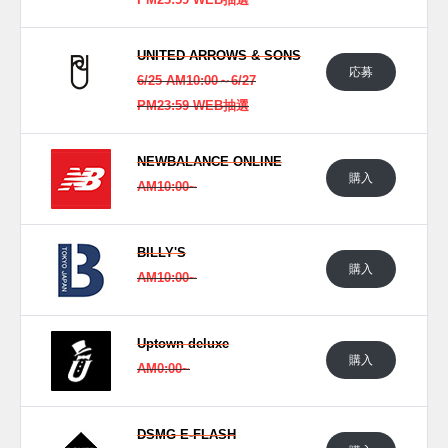
PM23:59 WEB抽選
UNITED ARROWS & SONS
応募
6/25 AM10:00～6/27
PM23:59 WEB抽選
NEWBALANCE ONLINE
購入
AM10:00~
BILLY'S
この投稿をInstagramで見る
購入
AM10:00~
Uptown deluxe
購入
AM0:00~
DSMG E-FLASH