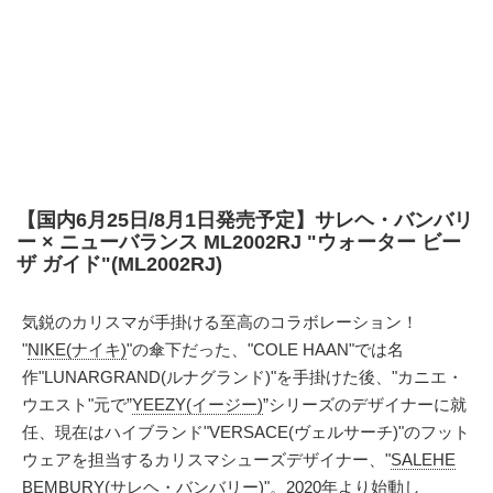
【国内6月25日/8月1日発売予定】サレヘ・バンバリ
ー × ニューバランス ML2002RJ "ウォーター ビー
ザ ガイド"(ML2002RJ)
気鋭のカリスマが手掛ける至高のコラボレーション！
"
NIKE(ナイキ)
"の傘下だった、"COLE HAAN"では名
作"LUNARGRAND(ルナグランド)"を手掛けた後、"カニエ・
ウエスト"元で”
YEEZY(イージー)
”シリーズのデザイナーに就
任、現在はハイブランド"VERSACE(ヴェルサーチ)"のフット
ウェアを担当するカリスマシューズデザイナー、"
SALEHE
BEMBURY(サレヘ・バンバリー)
"。2020年より始動し