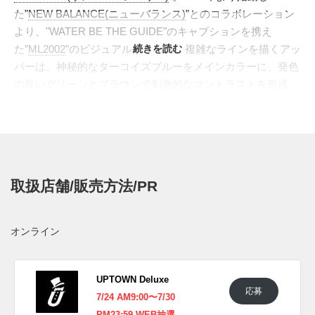
た”
NEW BALANCE(ニューバランス)
”とのコラボレーション
より、"WATER BE THE GUIDE"のキャプションを携え
た”
ML2002
”のビジュアルがリーク。複雑なラインを描くアッ
続きを読む
パーは、神秘的なターコイズブルーをメインカラーに、発色
の良いグリーンとブラウンで刺激的なコントラストを形成。
前作
同様、毛足の長いスウェードと、目の粗い格子状のメッ
シュを組み合わせ、ミッドソールにはスペックルを描くなど
豊かな表情を演出した。シューレースキーパーに
は、"SALEHE BEMBURY”のロゴを刻印。豊富なキャリアで
培ってきた指針「ルールよりも自分の感性を大切に」とす
取扱店舗/販売方法/PR
る、"サレヘ・バンバリー"の才知溢れるデザインセンスが発
揮される。
日本国内では2021年6月25日より発売予定。価格は19,800円
オンライン
(税込)。 また新たな情報が入り次第、スニーカーウォーズの
Twitter
や
Facebook
などで報告したい。
UPTOWN Deluxe
(pic. Salehe Bembury)
応募
7/24 AM9:00〜7/30