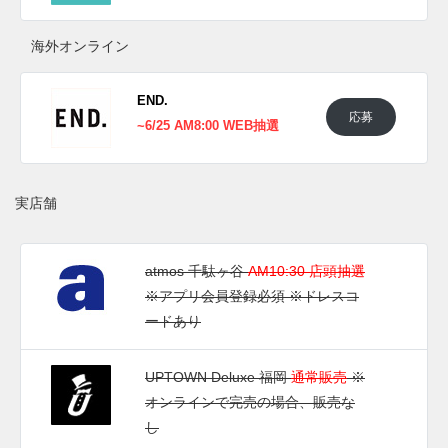
海外オンライン
END.
応募
~6/25 AM8:00 WEB抽選
実店舗
atmos 千駄ヶ谷
AM10:30 店頭抽選
※アプリ会員登録必須 ※ドレスコ
ードあり
UPTOWN Deluxe 福岡
通常販売
※
オンラインで完売の場合、販売な
し