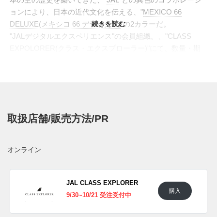
ョンにより、日本の近代文化を伝える、"
MEXICO 66
DELUXE(メキシコ 66 デラックス)
続きを読む
"の2カラーだ。
"JALデジタルエクスペリエンス"の会員組織。、"CLASS
EXPOLORER(クラス・エクスプローラー)"にて、数量・期
間限定の受注販売という、かつてないリリース方法となる最
新の、"MEXICO"。素材と風合いを最大限に活かすホワイト
とブラックのワントーンで、潔いほどシンプルに構成された
ベースにはやわらかなゴートレザーを使用した。ヒールの内
側には飛行機のシルエットをレッドで、またシュータンに
取扱店舗/販売方法/PR
は、"JAL"のロゴを型押しで配置。ビジネス、カジュアルを
問わずあらゆるシーンにマッチした、気品さえ漂うデザイン
となっている。
オンライン
日本国内では2021年9月30日〜10月21日に、CLASS
EXPLORERにて数量限定で受注販売。 また新たな情報が入
り次第、スニーカーウォーズの
Twitter
や
Facebook
などで報告
JAL CLASS EXPLORER
購入
したい。
9/30~10/21 受注受付中
(pic. ONITSUKA TIGER)