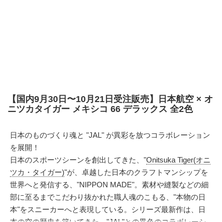
【国内9月30日〜10月21日受注販売】日本航空 × オ
ニツカタイガー メキシコ 66 デラックス 全2色
日本のものづくり魂と "JAL" が異彩を放つコラボレーション
を展開！
日本のスポーツシーンを創出してきた、"
Onitsuka Tiger(オニ
ツカ・タイガー)
"が、卓越した日本のクラフトマンシップを
世界へと発信する、"NIPPON MADE"。素材や縫製などの細
部に至るまでこだわり抜かれた職人魂のこもる、"本物の日
本"をスニーカーへと表現している。シリーズ最新作は、日
本の空の歴史を築いてきた、"
JAL
"との異色のコラボレーシ