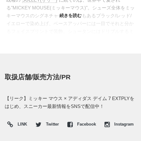
る"MICKEY MOUSE(ミッキーマウス)"。シューズ全体をミッ
キーマウスのシグネチャーカラーでもあるブラック/レッド/
続きを読む
イエローで染め上げ、ベースアッパーには一目でそれと分か
るフェイスプリントで装飾。シュータンにはドリブルするミ
ッキーマウスを、ヒールサイドにはリラードの愛
息、"JUNIOR"の名をそれぞれ刻印。さらに、彼が愛するキ
ッズ向けのTV番組、"ミッキーマウス クラブハウス"での魔法
の言葉、"MEESKA MOOSKA MICKEY MOUSE"を記し、特
製シューズボックスも付属するなど、世界中のディズニーフ
取扱店舗/販売方法/PR
ァンを虜にするキュートな仕上がりへ。
日本国内では2021年発売予定。 また新たな情報が入り次
第、スニーカーウォーズの
Twitter
や
Facebook
などで報告した
【リーク】ミッキー マウス × アディダス デイム 7 EXTPLYを
い。
はじめ、スニーカー最新情報をSNSで配信中！
LINK
Twitter
Facebook
Instagram