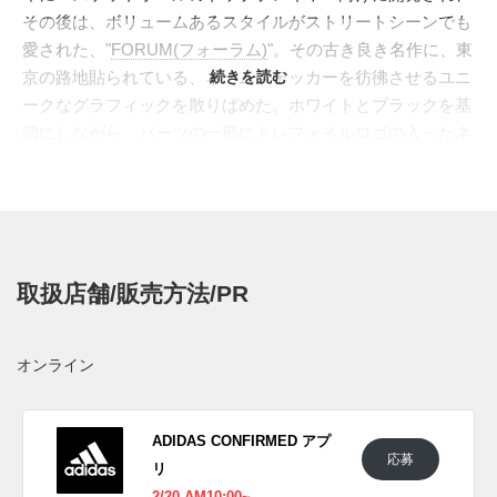
その後は、ボリュームあるスタイルがストリートシーンでも
愛された、"
FORUM(フォーラム)
"。その古き良き名作に、東
京の路地貼られている、ネームステッカーを彷彿させるユニ
続きを読む
ークなグラフィックを散りばめた。ホワイトとブラックを基
調にしながら、パーツの一部にトレフォイルロゴの入ったネ
ームステッカーのグラフィックを配置、そこに
は"ADIDAS"、"ATMOS"、"THREE STRIPS"などをタギング
で描きストリート感を演出した。つま先のアウトサイドには
型押しで小さなトレフォイルロゴを刻印してブランディン
グ。サイドのスリーストライプスは光に反応するリフレクテ
取扱店舗/販売方法/PR
ィブ素材を配置。"atmos"のロゴが入ったハングタグが付属
するなど、スペシャルなディテールも見逃せない。ちなみに
同デザインの"
ZX8000
"もスタンバイ中。足元で存在感を示し
オンライン
てくれる一足となっている。
日本国内では2022年2月11日よりatmosにて発売予定。価格
は13,200円(税込)。 また新たな情報が入り次第、スニーカー
ADIDAS CONFIRMED アプ
応募
ウォーズの
Twitter
や
Facebook
などで報告したい。
リ