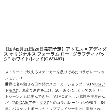
【国内2月11日/20日発売予定】アトモス × アディダ
ス オリジナルス フォーラム ロー "グラフティ パッ
ク" ホワイト/レッド(GW3487)
ストリートで映えるステッカーを散りばめたコラボレーショ
ンモデル！
世界に名を馳せる日本発のスニーカーショップ、”
ATMOS(ア
トモス)
”。原宿で産声を上げ、20年近くにわたってストリー
トシーンともに歩んできた、"ATMOS"らしい感性を注ぎ込ん
だ、"
ADIDAS(アディダス)
"とのコラボレーションが誕生。84
年にバスケットボールのトッププレイヤー向けに開発され、