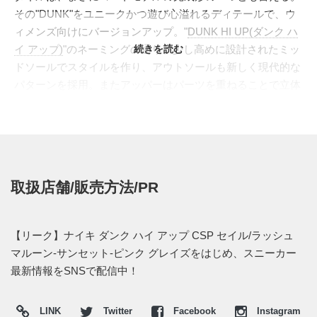
その"DUNK"をユニークかつ遊び心溢れるディテールで、ウ
ィメンズ向けにバージョンアップ。"
DUNK HI UP(ダンク ハ
イ アップ)
"のネーミングの通り、少し高めに設計されたミッ
続きを読む
ドソールでスタイルを作り、アウトソールも新しく現代的な
パターンを採用。またアッパーはパーツを重ねることで立体
感を生み出し、モダンかつインパクある仕上がりへ。今作で
は秋冬仕様にぴったりなブラウンのスウェードをアクセント
に取り入れてドレスアップ。サイドのスウッシュにはレッド
を添えて、全体を引き締めてスマートな印象を引き出してい
る。アウトソールのエッジもガムカラーにすることでバラン
取扱店舗/販売方法/PR
スの取れた配色へ。人気のシルエットを受け継ぎながらも、
しっかりとモダンさとユニークさを持ち合わせる"DUNK HI
UP"、これからのシーズンの足元で活躍してくれる。
【リーク】ナイキ ダンク ハイ アップ CSP セイル/ラッシュ
海外では2021年発売予定。 また新たな情報が入り次第、ス
マルーン-サンセット-ピンク グレイズをはじめ、スニーカー
ニーカーウォーズの
Twitter
や
Facebook
などで報告したい。
最新情報をSNSで配信中！
LINK
Twitter
Facebook
Instagram