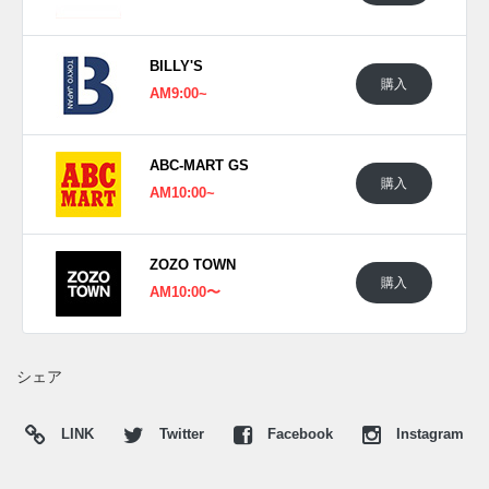
日本国内では2021年7月17日より一部のリーボック クラシッ
ク取扱店にて発売予定。価格は13,200円(税込)。 また新たな
BILLY'S
情報が入り次第、スニーカーウォーズの
Twitter
や
Facebook
な
購入
AM9:00~
どで報告したい。
(pic. 上海绝版空间)
ABC-MART GS
購入
AM10:00~
ZOZO TOWN
購入
AM10:00〜
シェア
LINK
Twitter
Facebook
Instagram