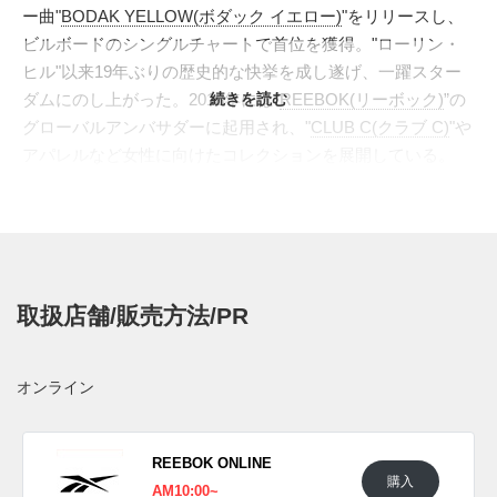
ー曲"
BODAK YELLOW(ボダック イエロー)
"をリリースし、
ビルボードのシングルチャートで首位を獲得。"ローリン・
ヒル"以来19年ぶりの歴史的な快挙を成し遂げ、一躍スター
ダムにのし上がった。2018年には"
続きを読む
REEBOK(リーボック)
”の
グローバルアンバサダーに起用され、"
CLUB C(クラブ C)
"や
アパレルなど女性に向けたコレクションを展開している。
今作は定番スニーカーとして名高い"
CLASSIC LEATHER(ク
ラシック レザー)
"をベースにしたコラボレーションモデルが
初登場。1983年に誕生したミニマルなデザインに、ウィメン
ズらしい丸みをプラスしてモダンに仕上げた。スウェードと
ナイロンで構成したアッパーはインパクトを放つオークルで
取扱店舗/販売方法/PR
彩色。ソールは前作の"
CLUB C
"同様にボリュームを加え、
アウトドアシューズのような凹凸のあるグリップをプラス。
女性らしさを引き立てるシルエットと足元で存在感を放つ1
オンライン
足に仕上げている。
海外では2021年7月16日発売予定。価格は $110。
REEBOK ONLINE
購入
UPDATE
AM10:00~