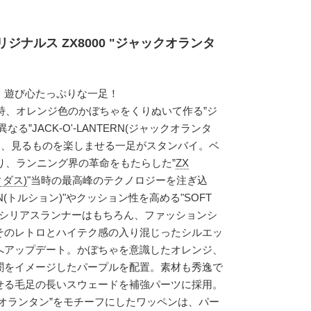
ジナルス ZX8000 "ジャックオランタ
、遊び心たっぷりな一足！
物詩、オレンジ色のかぼちゃをくりぬいて作る”ジ
る”JACK-O'-LANTERN(ジャックオランタ
て、見るものを楽しませる一足がスタンバイ。ベ
飾り、ランニング界の革命をもたらした”
ZX
ィダス)
"当時の最高峰のテクノロジーを注ぎ込
N(トルション)"やクッション性を高める"SOFT
載し、シリアスランナーはもちろん、ファッションシ
そのレトロとハイテク感の入り混じったシルエッ
へアップデート。かぼちゃを意識したオレンジ、
闇をイメージしたパープルを配置。素材も秀逸で
せる毛足の長いスウェードを補強パーツに採用。
オランタン”をモチーフにしたワッペンは、パー