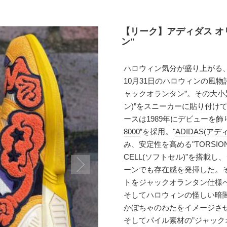
【リーク】アディダス オリ
ン"
ハロウィン気分が盛り上がる
10月31日のハロウィンの風
ャックオランタン”。その大小異な
ン)”をスニーカーに貼り付け
ースは1989年にデビューを
8000
”を採用。"
ADIDAS(アデ
み、安定性を高める"TORSIO
CELL(ソフトセル)"を搭
ーンでも存在感を発揮した。
トをジャックオランタン仕様
そしてハロウィンの怪しい暗
かぼちゃのわたをイメージさ
そしてパイル素材の”ジャック