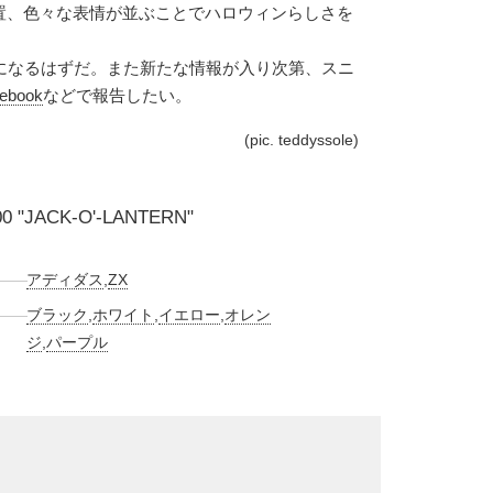
置、色々な表情が並ぶことでハロウィンらしさを
月になるはずだ。また新たな情報が入り次第、スニ
ebook
などで報告したい。
(pic. teddyssole)
0 "JACK-O'-LANTERN"
アディダス
,
ZX
ブラック
,
ホワイト
,
イエロー
,
オレン
ジ
,
パープル