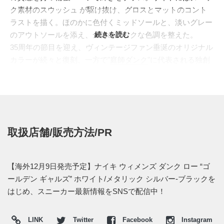
ク素材のスウッシュ が駆け抜け、グロスとマットのコント
ラストを描く。ほのかに色付くミッドソールと、淡いグレー
のアウトソールを添え、全体のシックな色調を整えた。
続きを読む
35周年の節目を迎え、ヴィンテージファン垂涎のオリジナル
カラーが続々と復刻、一方で"
庭師ダンク
"に代表される独創
性を溢れるテーマも具現化。"SB"シリーズを含め、空前のリ
リースラッシュの最中、無限の可能性を秘めた
"NIKE(ナイ
キ)
"の至宝"ダンク"の勢いは、更なる加速を遂げそうだ。
海外では2021年12月9日発売予定。価格は$110。 また新たな
情報が入り次第、スニーカーウォーズの
Twitter
や
Facebook
な
取扱店舗/販売方法/PR
どで報告したい。
(pic. Sneaker Knockerz, JF Grails, concepts)
【海外12月9日発売予定】ナイキ ウィメンズ ダンク ロー “ゴ
ールデン ギャルズ” ホワイト/メタリック シルバー-ブラックを
はじめ、スニーカー最新情報をSNSで配信中！
LINK
Twitter
Facebook
Instagram