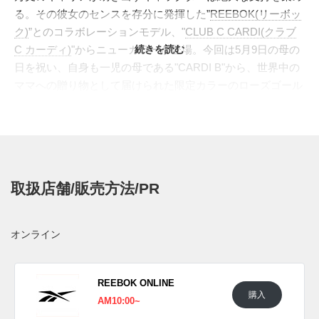
る。その彼女のセンスを存分に発揮した”
REEBOK(リーボッ
ク)
”とのコラボレーションモデル、"
CLUB C CARDI(クラブ
C カーディ)
"からニューカラーが登場。今回は5月9日の母の
続きを読む
日を祝い、自身も一児の母である"CARDI B"から、世界中の
ママへの贈り物として届けられた限定カラーのローズゴール
ド。アッパーデザインは80年代に誕生したクラシックアイコ
ン、”
CLUB C(クラブ C)
”を基調に、やや長めにアレンジされ
たシュータンには、着脱をアシストするループが付属。目を
引く高さのプラットフォーム仕様のソールにはクリアラバー
をあしらった。シューズ全体をフェミニンかつゴージャスな
取扱店舗/販売方法/PR
ローズゴールドで染め上げ、スニーカーシーンでも存在感を
発揮する。 今回も、アダルトサイズとキッズサイズを両方
展開し、親子での足元リンクコーデを楽しめる。
オンライン
日本国内では2021年5月14日より、リーボック オンラインス
トアにて発売予定。価格は各12,100円(税込)。 また新たな情
報が入り次第、スニーカーウォーズの
Twitter
や
Facebook
など
REEBOK ONLINE
購入
で報告したい。
AM10:00~